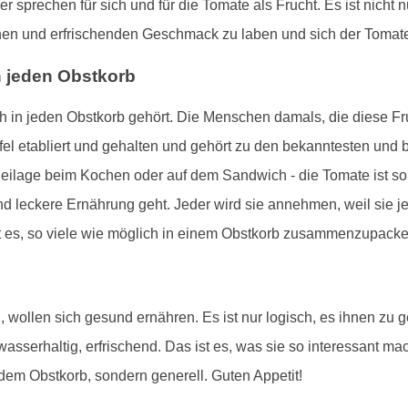
er sprechen für sich und für die Tomate als Frucht. Es ist nic
ichen und erfrischenden Geschmack zu laben und sich der Tomate
n jeden Obstkorb
lich in jeden Obstkorb gehört. Die Menschen damals, die diese F
ffel etabliert und gehalten und gehört zu den bekanntesten und
eilage beim Kochen oder auf dem Sandwich - die Tomate ist so v
 leckere Ernährung geht. Jeder wird sie annehmen, weil sie je
ßt es, so viele wie möglich in einem Obstkorb zusammenzupack
 wollen sich gesund ernähren. Es ist nur logisch, es ihnen zu 
wasserhaltig, erfrischend. Das ist es, was sie so interessant ma
jedem Obstkorb, sondern generell. Guten Appetit!