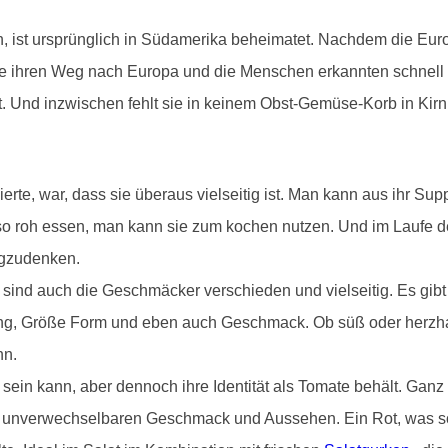
n, ist ursprünglich in Südamerika beheimatet. Nachdem die Eur
ate ihren Weg nach Europa und die Menschen erkannten schnell
et. Und inzwischen fehlt sie in keinem Obst-Gemüse-Korb in Kirn
erte, war, dass sie überaus vielseitig ist. Man kann aus ihr S
 so roh essen, man kann sie zum kochen nutzen. Und im Laufe
egzudenken.
nd auch die Geschmäcker verschieden und vielseitig. Es gibt 
ng, Größe Form und eben auch Geschmack. Ob süß oder herzhaft
nn.
 sein kann, aber dennoch ihre Identität als Tomate behält. Gan
m unverwechselbaren Geschmack und Aussehen. Ein Rot, was so f