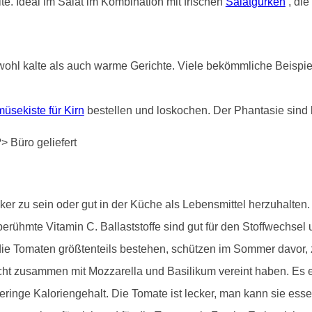
e. Ideal im Salat im Kombination mit frischen
Salatgurken
, die
ohl kalte als auch warme Gerichte. Viele bekömmliche Beispiele
üsekiste für Kirn
bestellen und loskochen. Der Phantasie sind 
r zu sein oder gut in der Küche als Lebensmittel herzuhalten. S
erühmte Vitamin C. Ballaststoffe sind gut für den Stoffwechsel 
e Tomaten größtenteils bestehen, schützen im Sommer davor, zu 
cht zusammen mit Mozzarella und Basilikum vereint haben. Es e
ringe Kaloriengehalt. Die Tomate ist lecker, man kann sie ess